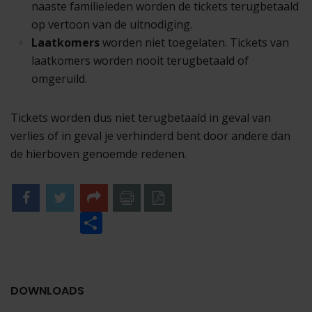
naaste familieleden worden de tickets terugbetaald
op vertoon van de uitnodiging.
Laatkomers
worden niet toegelaten. Tickets van
laatkomers worden nooit terugbetaald of
omgeruild.
Tickets worden dus niet terugbetaald in geval van
verlies of in geval je verhinderd bent door andere dan
de hierboven genoemde redenen.
Facebook
Twitter
Share
naar
naar
printer
pdf
DOWNLOADS