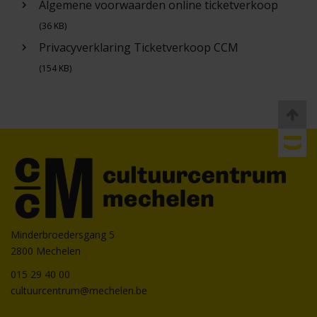
Algemene voorwaarden online ticketverkoop
keyboard_arrow_right
(36 KB)
Privacyverklaring Ticketverkoop CCM
keyboard_arrow_right
(154 KB)
Minderbroedersgang 5
2800 Mechelen
015 29 40 00
cultuurcentrum@mechelen.be