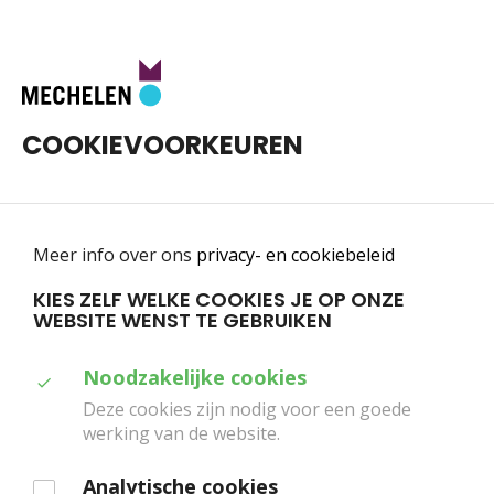
Toggle
0
navigatie
COOKIEVOORKEUREN
Meer info over ons
privacy- en cookiebeleid
KIES ZELF WELKE COOKIES JE OP ONZE
WEBSITE WENST TE GEBRUIKEN
Home
Plan je bezoek
Alles over tickets
Duid
Noodzakelijke cookies
ALLES OVER TICKETS
aan
Deze cookies zijn nodig voor een goede
werking van de website.
welke
Koop je tickets online
cookies
Analytische cookies