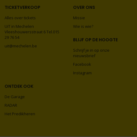
TICKETVERKOOP
OVER ONS
Alles over tickets
Missie
UiT in Mechelen
Wie is wie?
Vleeshouwersstraat 6 Tel.015
29 76 54
BLIJF OP DE HOOGTE
uit@mechelen.be
Schrijf je in op onze
nieuwsbrief
Facebook
Instagram
ONTDEK OOK
De Garage
RADAR
Het Predikheren