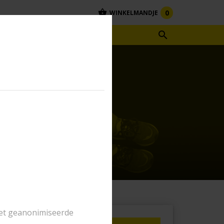
0
WINKELMANDJE

RHUUR
het geanonimiseerde