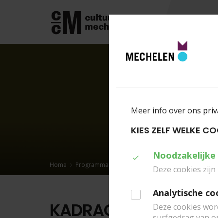
PROGRAMMA
Meer info over ons
priv
KIES ZELF WELKE C
Duid
Noodzakelijke
Home
Programma
Kadrage
aan
Deze cookies zijn
welke
Analytische co
cookies
KADRAGE
Deze cookies wor
u
surfgedrag van o