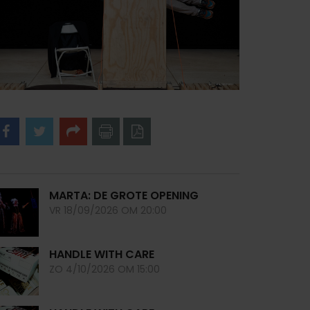
acebook
Twitter
Share
naar
naar
printer
pdf
MARTA: DE GROTE OPENING
VR 18/09/2026 OM 20:00
HANDLE WITH CARE
ZO 4/10/2026 OM 15:00