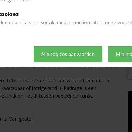
cookies
en gebruikt voor sociale media functionaliteit toe te voege
tie centraal. Dertig houten kaders staan symbool
 nieuw perspectief, een nieuwe uitdaging. Binnen de
estel en Peter Vandemeulebroecke alle rollen die een
e verzorger, de vriend, de geliefde, de onnozelaar,
Alle cookies aanvaarden
Minima
ader krijgt zijn eigen karakter door afwisselend te
lden en met magisch realisme. Zo wordt elk kader een
n. Telkens starten ze van een wit blad, een nieuw
 kwetsbaar of intrigerend is. Kadrage is een
het midden houdt tussen beeldende kunst,
!
Jef Van gestel