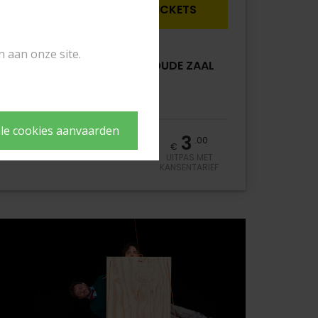
WO
23/03/2022
TICKETS
OM 20:30
n aan onze site.
KUNSTENCENTRUM NONA OUDE ZAAL
Begijnenstraat 19
2800 Mechelen
le cookies aanvaarden
16
12
3
.00
.00
.00
€
€
€
STANDAARD
-26 JAAR
UITPAS MET
KANSENTARIEF