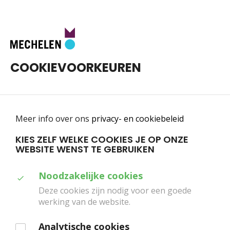
Toggle
0
navigatie
COOKIEVOORKEUREN
Meer info over ons
privacy- en cookiebeleid
KIES ZELF WELKE COOKIES JE OP ONZE
WEBSITE WENST TE GEBRUIKEN
Home
Programma
Iphigenia
Duid
Noodzakelijke cookies
IPHIGENIA
aan
Deze cookies zijn nodig voor een goede
werking van de website.
welke
DE ROOVERS
cookies
Analytische cookies