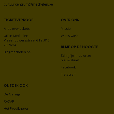
cultuurcentrum@mechelen.be
TICKETVERKOOP
OVER ONS
Alles over tickets
Missie
UiT in Mechelen
Wie is wie?
Vleeshouwersstraat 6 Tel.015
29 76 54
BLIJF OP DE HOOGTE
uit@mechelen.be
Schrijf je in op onze
nieuwsbrief
Facebook
Instagram
ONTDEK OOK
De Garage
RADAR
Het Predikheren