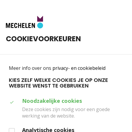
Toggle
0
navigatie
COOKIEVOORKEUREN
Meer info over ons
privacy- en cookiebeleid
KIES ZELF WELKE COOKIES JE OP ONZE
WEBSITE WENST TE GEBRUIKEN
Home
Programma
Zefiro Torna
Duid
Noodzakelijke cookies
ZEFIRO TORNA
aan
Deze cookies zijn nodig voor een goede
werking van de website.
welke
LES CHAMPIONS DES DAMES
cookies
Analytische cookies