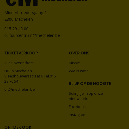
Minderbroedersgang 5
2800 Mechelen
015 29 40 00
cultuurcentrum@mechelen.be
TICKETVERKOOP
OVER ONS
Alles over tickets
Missie
UiT in Mechelen
Wie is wie?
Vleeshouwersstraat 6 Tel.015
29 76 54
BLIJF OP DE HOOGTE
uit@mechelen.be
Schrijf je in op onze
nieuwsbrief
Facebook
Instagram
ONTDEK OOK