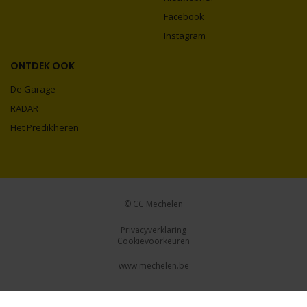
Facebook
Instagram
ONTDEK OOK
De Garage
RADAR
Het Predikheren
© CC Mechelen
Privacyverklaring
Cookievoorkeuren
www.mechelen.be