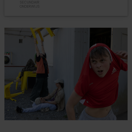
SECUNDAIR
ze de voorstelling optimaal kunnen beleven.
ONDERWIJS
regie
Carl von Winckelmann
tekst
Carl von Winckelmann & collectief: Francesca Birlogeanu,
Vic Deruyttere, Jenske Eeckout, Pina Helsen, Jente
Jacob, Mayte Martín Díaz, Johanna Loman en Freek Mariën
spel
Lander Buysse, Wolf Deveen, Samy Ion Bouazizi, Louise
Isaac, Abel Maeck, Noemi Miya en Jes Rottiers