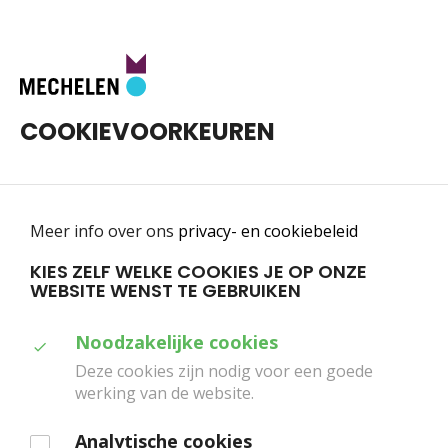
Toggle
0
navigatie
COOKIEVOORKEUREN
Meer info over ons
privacy- en cookiebeleid
KIES ZELF WELKE COOKIES JE OP ONZE
WEBSITE WENST TE GEBRUIKEN
Home
Scholen
Wij de wijken
Duid
Noodzakelijke cookies
WIJ DE WIJKEN
aan
Deze cookies zijn nodig voor een goede
werking van de website.
welke
FABULEUS / HET KWARTIER & CARL VON
cookies
Analytische cookies
WINCKELMANN