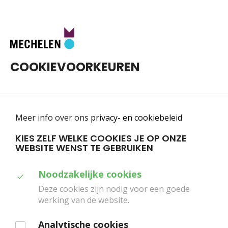
Toggle
0
chevron_left
chevron_right
navigatie
COOKIEVOORKEUREN
Meer info over ons
privacy- en cookiebeleid
KIES ZELF WELKE COOKIES JE OP ONZE
WEBSITE WENST TE GEBRUIKEN
Home
Fotoalbums
VRAAG/STUK
Duid
Noodzakelijke cookies
VRAAG/STUK
aan
Deze cookies zijn nodig voor een goede
werking van de website.
welke
cookies
Analytische cookies