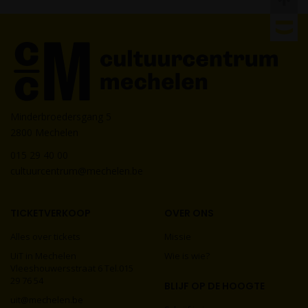
Minderbroedersgang 5
2800 Mechelen
015 29 40 00
cultuurcentrum@mechelen.be
TICKETVERKOOP
OVER ONS
Alles over tickets
Missie
UiT in Mechelen
Wie is wie?
Vleeshouwersstraat 6 Tel.015
29 76 54
BLIJF OP DE HOOGTE
uit@mechelen.be