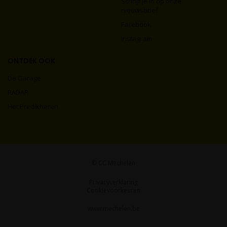
Schrijf je in op onze
nieuwsbrief
Facebook
Instagram
ONTDEK OOK
De Garage
RADAR
Het Predikheren
© CC Mechelen
Privacyverklaring
Cookievoorkeuren
www.mechelen.be