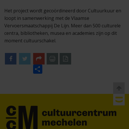
Het project wordt gecoördineerd door Cultuurkuur en
loopt in samenwerking met de Vlaamse
Vervoersmaatschappij De Lijn. Meer dan 500 culturele
centra, bibliotheken, musea en academies zijn op dit
moment cultuurschakel.
Facebook
Twitter
Share
naar
naar
printer
pdf