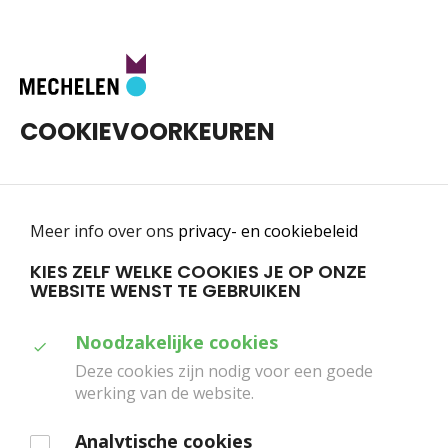
Toggle
0
navigatie
COOKIEVOORKEUREN
Meer info over ons
privacy- en cookiebeleid
KIES ZELF WELKE COOKIES JE OP ONZE
WEBSITE WENST TE GEBRUIKEN
Home
Scholen
Subsidies voor vervoer
Duid
Noodzakelijke cookies
SUBSIDIES VOOR VERVOER
aan
Deze cookies zijn nodig voor een goede
werking van de website.
welke
Cultuurcentrum Mechelen, DE MAAN en
cookies
Analytische cookies