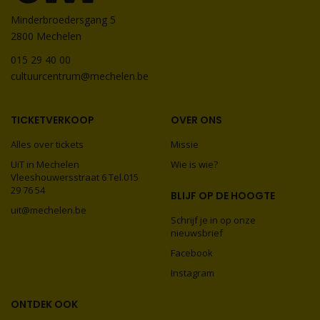
Minderbroedersgang 5
2800 Mechelen
015 29 40 00
cultuurcentrum@mechelen.be
TICKETVERKOOP
OVER ONS
Alles over tickets
Missie
UiT in Mechelen
Wie is wie?
Vleeshouwersstraat 6 Tel.015
29 76 54
BLIJF OP DE HOOGTE
uit@mechelen.be
Schrijf je in op onze
nieuwsbrief
Facebook
Instagram
ONTDEK OOK