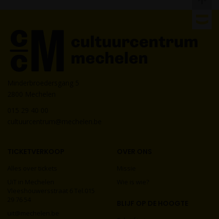
Minderbroedersgang 5
2800 Mechelen
015 29 40 00
cultuurcentrum@mechelen.be
TICKETVERKOOP
OVER ONS
Alles over tickets
Missie
UiT in Mechelen
Wie is wie?
Vleeshouwersstraat 6 Tel.015
29 76 54
BLIJF OP DE HOOGTE
uit@mechelen.be