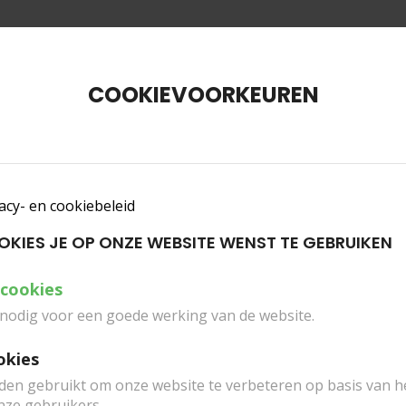
INFO TICKETS
SCHOLEN
PLAN JE BEZOEK
ZAALVE
COOKIEVOORKEUREN
acy- en cookiebeleid
OOKIES JE OP ONZE WEBSITE WENST TE GEBRUIKEN
 cookies
 nodig voor een goede werking van de website.
okies
U, BELGIUM
den gebruikt om onze website te verbeteren op basis van 
nze gebruikers.