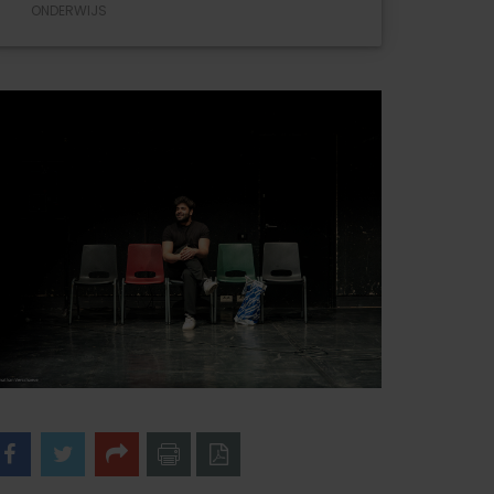
ONDERWIJS
acebook
Twitter
Share
naar
naar