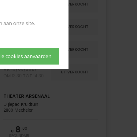
DO
18/03/2027
UITVERKOCHT
OM 10:00 TOT 11:00
n aan onze site.
DO
18/03/2027
UITVERKOCHT
OM 13:30 TOT 14:30
VR
19/03/2027
UITVERKOCHT
OM 10:00 TOT 11:00
le cookies aanvaarden
VR
19/03/2027
UITVERKOCHT
OM 13:30 TOT 14:30
THEATER ARSENAAL
Dijlepad Kruidtuin
2800 Mechelen
8
.00
€
SECUNDAIR