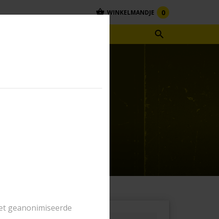
0
WINKELMANDJE

RHUUR
het geanonimiseerde