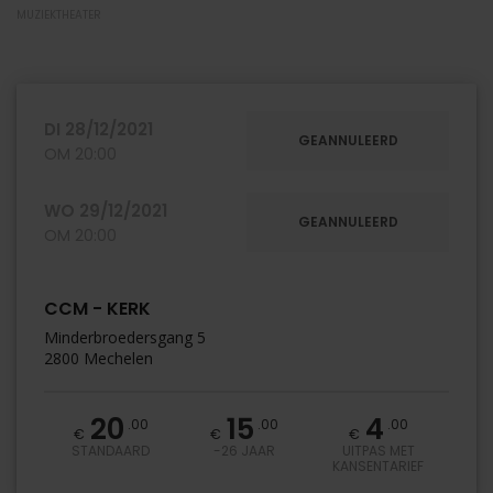
MUZIEKTHEATER
DI
28/12/2021
GEANNULEERD
OM 20:00
WO
29/12/2021
GEANNULEERD
OM 20:00
CCM - KERK
Minderbroedersgang 5
2800 Mechelen
20
15
4
.00
.00
.00
€
€
€
STANDAARD
-26 JAAR
UITPAS MET
KANSENTARIEF