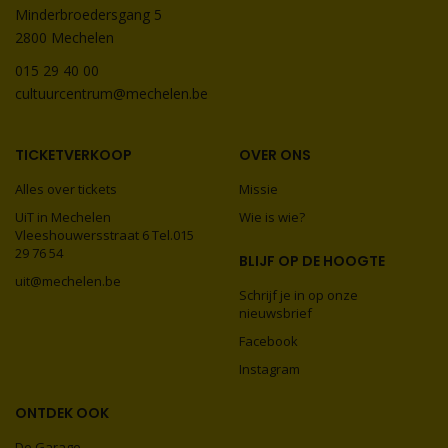
Minderbroedersgang 5
2800 Mechelen
015 29 40 00
cultuurcentrum@mechelen.be
TICKETVERKOOP
OVER ONS
Alles over tickets
Missie
UiT in Mechelen
Wie is wie?
Vleeshouwersstraat 6 Tel.015
29 76 54
BLIJF OP DE HOOGTE
uit@mechelen.be
Schrijf je in op onze
nieuwsbrief
Facebook
Instagram
ONTDEK OOK
De Garage