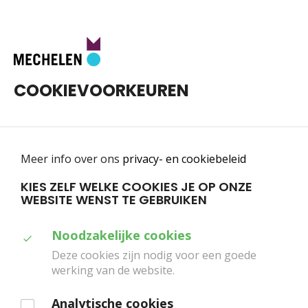
Toggle
0
navigatie
COOKIEVOORKEUREN
Meer info over ons
privacy- en cookiebeleid
KIES ZELF WELKE COOKIES JE OP ONZE
WEBSITE WENST TE GEBRUIKEN
Home
Programma
BALSAM: een zinnenprikkelend kruidenlabo
Duid
Noodzakelijke cookies
BALSAM: EEN
aan
Deze cookies zijn nodig voor een goede
ZINNENPRIKKELEND
werking van de website.
welke
cookies
Analytische cookies