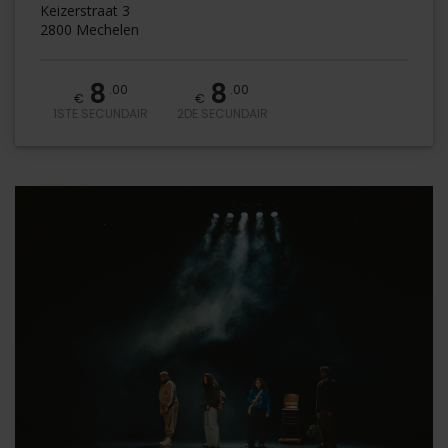
Keizerstraat 3
2800 Mechelen
8
8
.00
.00
€
€
1STE SECUNDAIR
2DE SECUNDAIR