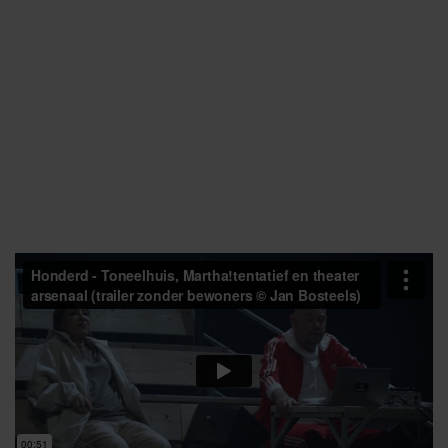
te kunnen?
​Gooi alle droge handboeken uit het raam. Geef ons een
uur van je kostbare tijd en dan kan je de rest van je
middelbare schoolcarrière fluitend doorbrengen.
duur:
75 min
Lesmateriaal van Alles wat je moet weten vind je hier.
van en met
Steven Beersmans, Heleen Desmet, Bram
Kelchtermans, Alicia Andries, Tuur Van Boxem
muziek
Thijs Boyen
een productie van
Fernand
in coproductie met
Perpodium
​Met de steun van de taxshelter van de Belgische Federale
Overheid via uFund