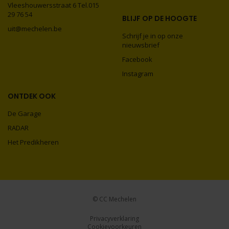
Vleeshouwersstraat 6 Tel.015
29 76 54
BLIJF OP DE HOOGTE
uit@mechelen.be
Schrijf je in op onze
nieuwsbrief
Facebook
Instagram
ONTDEK OOK
De Garage
RADAR
Het Predikheren
© CC Mechelen
Privacyverklaring
Cookievoorkeuren