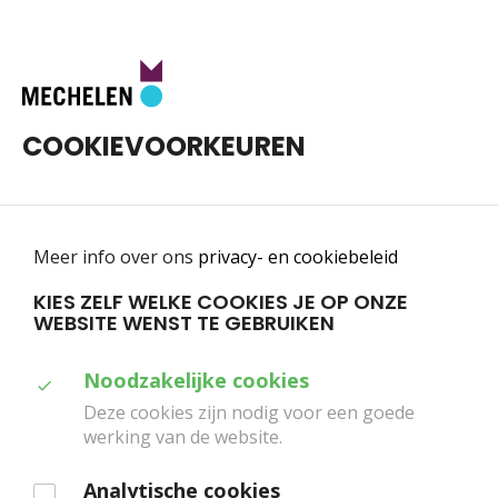
Toggle
0
navigatie
COOKIEVOORKEUREN
Meer info over ons
privacy- en cookiebeleid
KIES ZELF WELKE COOKIES JE OP ONZE
WEBSITE WENST TE GEBRUIKEN
Home
Scholen
Alles wat je moet weten
Duid
Noodzakelijke cookies
ALLES WAT JE MOET
aan
Deze cookies zijn nodig voor een goede
WETEN
werking van de website.
welke
cookies
Analytische cookies